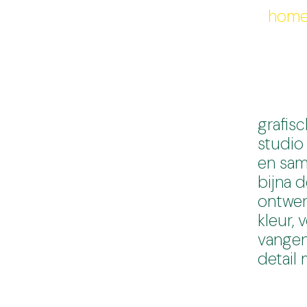
hom
grafis
studio 
en sam
bijna 
ontwerp
kleur, 
vangen
detail 