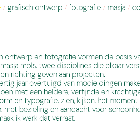
e
grafisch ontwerp
fotografie
masja
co
ch ontwerp en fotografie vormen de basis v
masja mols. twee disciplines die elkaar ver
en richting geven aan projecten.
dertig jaar overtuigd van mooie dingen make
en met een heldere, verfijnde en krachtige s
vorm en typografie. zien, kijken, het moment
. met bezieling en aandacht voor schoonh
maak ik werk dat verrast.