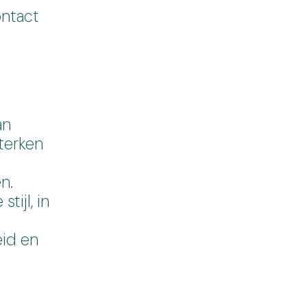
ntact
an
sterken
n.
tijl, in
eid en